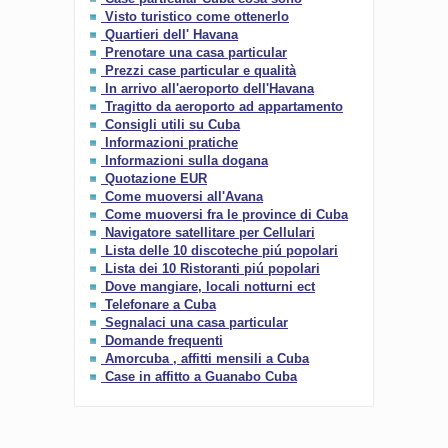
Visto turistico come ottenerlo
Quartieri dell' Havana
Prenotare una casa particular
Prezzi case particular e qualità
In arrivo all'aeroporto dell'Havana
Tragitto da aeroporto ad appartamento
Consigli utili su Cuba
Informazioni pratiche
Informazioni sulla dogana
Quotazione EUR
Come muoversi all'Avana
Come muoversi fra le province di Cuba
Navigatore satellitare per Cellulari
Lista delle 10 discoteche piú popolari
Lista dei 10 Ristoranti piú popolari
Dove mangiare, locali notturni ect
Telefonare a Cuba
Segnalaci una casa particular
Domande frequenti
Amorcuba , affitti mensili a Cuba
Case in affitto a Guanabo Cuba