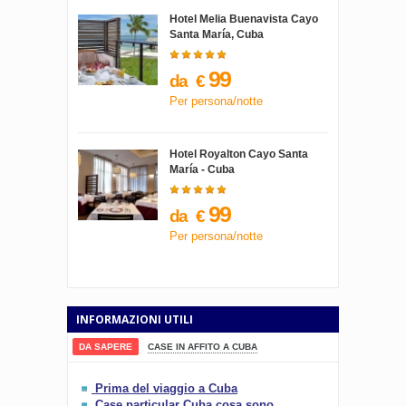
Hotel Melia Buenavista Cayo
Santa María, Cuba
99
da
€
Per persona/notte
Hotel Royalton Cayo Santa
María - Cuba
99
da
€
Per persona/notte
INFORMAZIONI UTILI
DA SAPERE
CASE IN AFFITO A CUBA
Prima del viaggio a Cuba
Case particular Cuba cosa sono