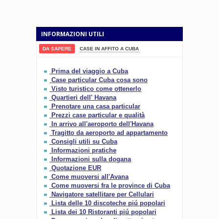
INFORMAZIONI UTILI
DA SAPERE
CASE IN AFFITO A CUBA
Prima del viaggio a Cuba
Case particular Cuba cosa sono
Visto turistico come ottenerlo
Quartieri dell' Havana
Prenotare una casa particular
Prezzi case particular e qualità
In arrivo all'aeroporto dell'Havana
Tragitto da aeroporto ad appartamento
Consigli utili su Cuba
Informazioni pratiche
Informazioni sulla dogana
Quotazione EUR
Come muoversi all'Avana
Come muoversi fra le province di Cuba
Navigatore satellitare per Cellulari
Lista delle 10 discoteche piú popolari
Lista dei 10 Ristoranti piú popolari