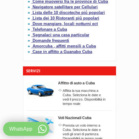
Come muoversi fra le province di Cuba
Navigatore satellitare per Cellulari
Lista delle 10 discoteche piú popolari
Lista dei 10 Ristoranti piú popolari
Dove mangiare, locali notturni ect
Telefonare a Cuba
Segnalaci una casa particular
Domande frequenti
Amorcuba , affitti mensili a Cuba
Case in affitto a Guanabo Cuba
SERVIZI
Affitto di auto a Cuba
Affitta la tua macchina a
Cuba. Seleziona le date e
vedi il prezzo. Disponibilitá in
tempo reale
Voli Nazionali Cuba
Prenota un volo interno a
WhatsApp
Cuba. Seleziona le date e
vedi gli orari di partenza.
Disponibilitá in tempo reale