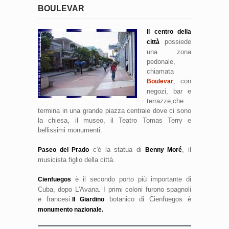
BOULEVAR
Il centro della
possiede
città
una zona
pedonale,
chiamata
, con
Boulevar
negozi, bar e
terrazze,che
termina in una grande piazza centrale dove ci sono
la chiesa, il museo, il Teatro Tomas Terry e
bellissimi monumenti.
c'è la statua di
, il
Paseo del Prado
Benny Moré
musicista figlio della città.
è il secondo porto più importante di
Cienfuegos
Cuba, dopo L'Avana. I primi coloni furono spagnoli
e francesi.
botanico di Cienfuegos è
Il Giardino
monumento nazionale.