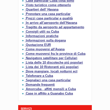
Case particular Cuba cosa sono
Visto turistico come ottenerlo
Quartieri dell' Havana
Prenotare una casa particular
Prezzi case particular e qualità
In arrivo all'aeroporto dell'Havana
Tragitto da aeroporto ad appartamento
Consigli utili su Cuba
Informazioni pratiche
Informazioni sulla dogana
Quotazione EUR
Come muoversi all'Avana
Come muoversi fra le province di Cuba
Navigatore satellitare per Cellulari
Lista delle 10 discoteche piú popolari
Lista dei 10 Ristoranti piú popolari
Dove mangiare, locali notturni ect
Telefonare a Cuba
Segnalaci una casa particular
Domande frequenti
Amorcuba , affitti mensili a Cuba
Case in affitto a Guanabo Cuba
SERVIZI