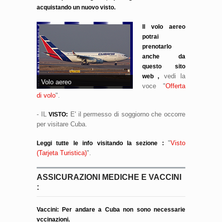
acquistando un nuovo visto.
Il volo aereo
potrai
prenotarlo
anche da
questo sito
vedi la
web ,
Volo aereo
voce "
Offerta
di volo
".
- IL
E' il permesso di soggiorno che occorre
VISTO:
per visitare Cuba.
"
Visto
Leggi tutte le info visitando la sezione :
(Tarjeta Turistica)
".
ASSICURAZIONI MEDICHE E VACCINI
:
Vaccini: Per andare a Cuba non sono necessarie
vccinazioni.