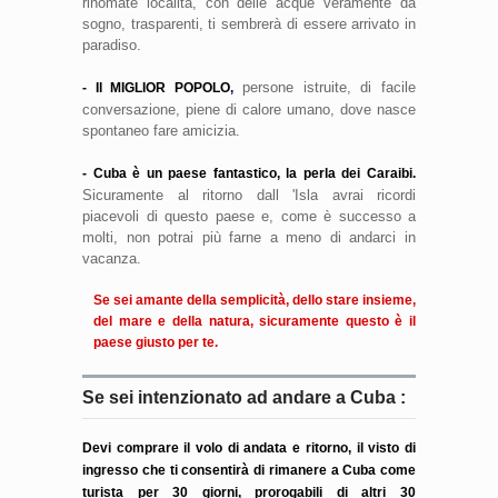
rinomate località, con delle acque veramente da
sogno, trasparenti, ti sembrerà di essere arrivato in
paradiso.
persone istruite, di facile
- Il MIGLIOR POPOLO
,
conversazione, piene di calore umano, dove nasce
spontaneo fare amicizia.
- Cuba è un paese fantastico, la perla dei Caraibi.
Sicuramente al ritorno dall 'Isla avrai ricordi
piacevoli di questo paese e, come è successo a
molti, non potrai più farne a meno di andarci in
vacanza.
Se sei amante della semplicità, dello stare insieme,
del mare e della natura, sicuramente questo è il
paese giusto per te.
Se sei intenzionato ad andare a Cuba :
Devi comprare il volo di andata e ritorno, il visto di
ingresso che ti consentirà di rimanere a Cuba come
turista per 30 giorni, prorogabili di altri 30