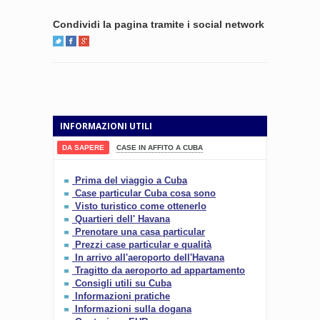
Condividi la pagina tramite i social network
INFORMAZIONI UTILI
DA SAPERE
CASE IN AFFITO A CUBA
Prima del viaggio a Cuba
Case particular Cuba cosa sono
Visto turistico come ottenerlo
Quartieri dell' Havana
Prenotare una casa particular
Prezzi case particular e qualità
In arrivo all'aeroporto dell'Havana
Tragitto da aeroporto ad appartamento
Consigli utili su Cuba
Informazioni pratiche
Informazioni sulla dogana