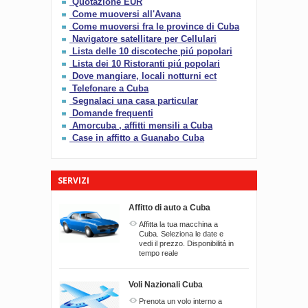
Quotazione EUR
Come muoversi all'Avana
Come muoversi fra le province di Cuba
Navigatore satellitare per Cellulari
Lista delle 10 discoteche piú popolari
Lista dei 10 Ristoranti piú popolari
Dove mangiare, locali notturni ect
Telefonare a Cuba
Segnalaci una casa particular
Domande frequenti
Amorcuba , affitti mensili a Cuba
Case in affitto a Guanabo Cuba
SERVIZI
Affitto di auto a Cuba
Affitta la tua macchina a
Cuba. Seleziona le date e
vedi il prezzo. Disponibilitá in
tempo reale
Voli Nazionali Cuba
Prenota un volo interno a