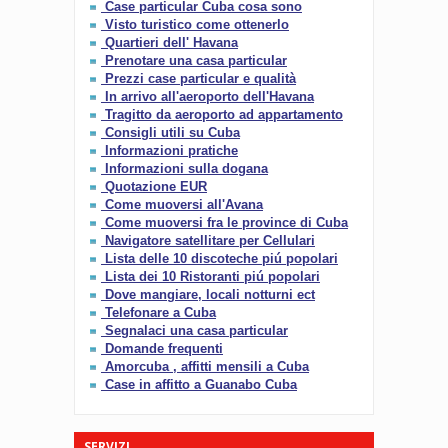
Case particular Cuba cosa sono
Visto turistico come ottenerlo
Quartieri dell' Havana
Prenotare una casa particular
Prezzi case particular e qualità
In arrivo all'aeroporto dell'Havana
Tragitto da aeroporto ad appartamento
Consigli utili su Cuba
Informazioni pratiche
Informazioni sulla dogana
Quotazione EUR
Come muoversi all'Avana
Come muoversi fra le province di Cuba
Navigatore satellitare per Cellulari
Lista delle 10 discoteche piú popolari
Lista dei 10 Ristoranti piú popolari
Dove mangiare, locali notturni ect
Telefonare a Cuba
Segnalaci una casa particular
Domande frequenti
Amorcuba , affitti mensili a Cuba
Case in affitto a Guanabo Cuba
SERVIZI