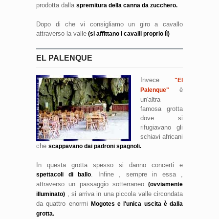
prodotta dalla
spremitura della canna da zucchero.
Dopo di che vi consigliamo un giro a cavallo
attraverso la valle
(si affittano i cavalli proprio lì)
EL PALENQUE
Invece
"El
è
Palenque"
un'altra
famosa grotta
dove si
rifugiavano gli
schiavi africani
che
scappavano dai padroni spagnoli.
In questa grotta spesso si danno concerti e
. Infine , sempre in essa ,
spettacoli di ballo
attraverso un passaggio sotterraneo
(ovviamente
, si arriva in una piccola valle circondata
illuminato)
da quattro enormi
Mogotes e l'unica uscita è dalla
grotta.