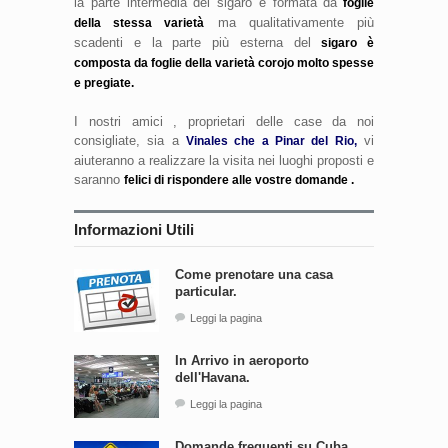
la parte intermedia del sigaro è formata da
foglie
ma qualitativamente più
della stessa varietà
scadenti e la parte più esterna del
sigaro è
composta da foglie della varietà corojo molto spesse
e pregiate.
I nostri amici , proprietari delle case da noi
consigliate, sia a
vi
Vinales che a Pinar del Rio,
aiuteranno a realizzare la visita nei luoghi proposti e
saranno
felici di rispondere alle vostre domande .
Informazioni Utili
Come prenotare una casa
particular.
Leggi la pagina
In Arrivo in aeroporto
dell'Havana.
Leggi la pagina
Domande frequenti su Cuba.