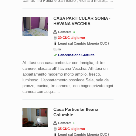
Damas fra Paula e San Isidro , vicina a musei,......
CASA PARTICULAR SONIA -
HAVANA VECCHIA
Camere:
3
30 CUC al giorno
Leggi sul Cambio Moneta CUC /
Euro
Cancellazione Gratuita
Affittasi una casa particular con famiglia, di tre
camere, ubicata all' Havana Vecchia. Affittasi un
appartamento moderno molto amplio, fresco,
luminoso. L'appartamento possiede Sala, sala da
pranzo, cucina, tre camere, con bagno privato ogni
camera con acqu......
Casa Particular Ileana
Columbie
Camere:
1
35 CUC al giorno
Leggi sul Cambio Moneta CUC /