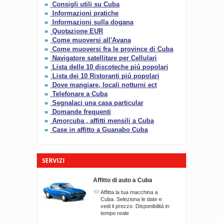
Consigli utili su Cuba
Informazioni pratiche
Informazioni sulla dogana
Quotazione EUR
Come muoversi all'Avana
Come muoversi fra le province di Cuba
Navigatore satellitare per Cellulari
Lista delle 10 discoteche piú popolari
Lista dei 10 Ristoranti piú popolari
Dove mangiare, locali notturni ect
Telefonare a Cuba
Segnalaci una casa particular
Domande frequenti
Amorcuba , affitti mensili a Cuba
Case in affitto a Guanabo Cuba
SERVIZI
Affitto di auto a Cuba
Affitta la tua macchina a
Cuba. Seleziona le date e
vedi il prezzo. Disponibilitá in
tempo reale