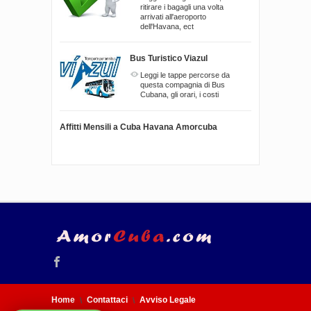
ritirare i bagagli una volta
arrivati all'aeroporto
dell'Havana, ect
Bus Turistico Viazul
Leggi le tappe percorse da
questa compagnia di Bus
Cubana, gli orari, i costi
Affitti Mensili a Cuba Havana Amorcuba
Home
Contattaci
Avviso Legale