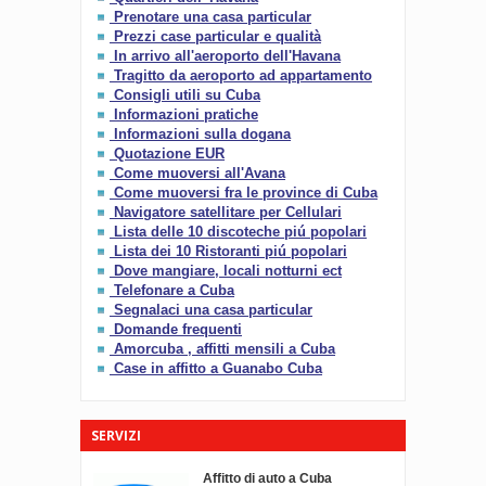
Prenotare una casa particular
Prezzi case particular e qualità
In arrivo all'aeroporto dell'Havana
Tragitto da aeroporto ad appartamento
Consigli utili su Cuba
Informazioni pratiche
Informazioni sulla dogana
Quotazione EUR
Come muoversi all'Avana
Come muoversi fra le province di Cuba
Navigatore satellitare per Cellulari
Lista delle 10 discoteche piú popolari
Lista dei 10 Ristoranti piú popolari
Dove mangiare, locali notturni ect
Telefonare a Cuba
Segnalaci una casa particular
Domande frequenti
Amorcuba , affitti mensili a Cuba
Case in affitto a Guanabo Cuba
SERVIZI
Affitto di auto a Cuba