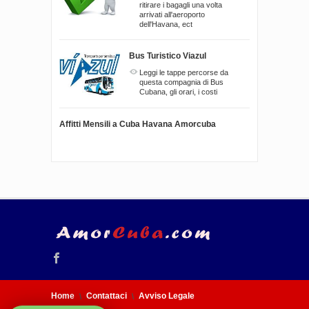
ritirare i bagagli una volta
arrivati all'aeroporto
dell'Havana, ect
Bus Turistico Viazul
Leggi le tappe percorse da
questa compagnia di Bus
Cubana, gli orari, i costi
Affitti Mensili a Cuba Havana Amorcuba
Home
Contattaci
Avviso Legale