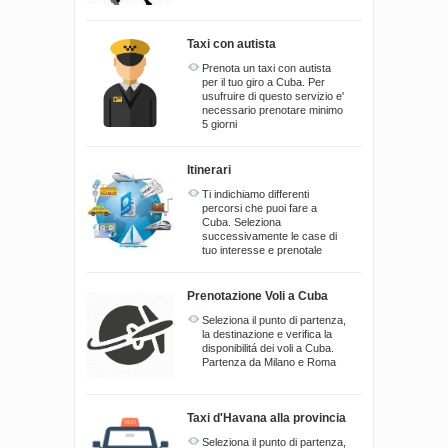
Taxi con autista
Prenota un taxi con autista
per il tuo giro a Cuba. Per
usufruire di questo servizio e'
necessario prenotare minimo
5 giorni
Itinerari
Ti indichiamo differenti
percorsi che puoi fare a
Cuba. Seleziona
successivamente le case di
tuo interesse e prenotale
Prenotazione Voli a Cuba
Seleziona il punto di partenza,
la destinazione e verifica la
disponibilitá dei voli a Cuba.
Partenza da Milano e Roma
Taxi d'Havana alla provincia
Seleziona il punto di partenza,