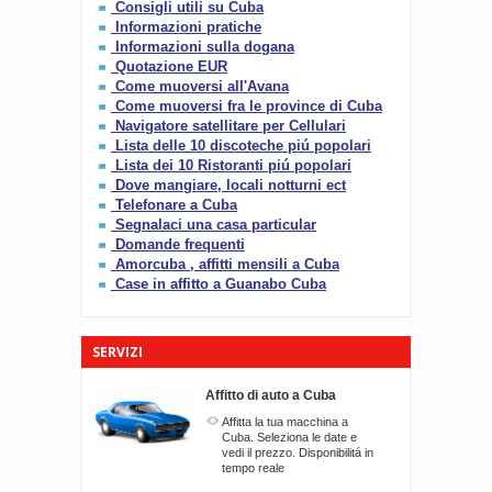
Consigli utili su Cuba
Informazioni pratiche
Informazioni sulla dogana
Quotazione EUR
Come muoversi all'Avana
Come muoversi fra le province di Cuba
Navigatore satellitare per Cellulari
Lista delle 10 discoteche piú popolari
Lista dei 10 Ristoranti piú popolari
Dove mangiare, locali notturni ect
Telefonare a Cuba
Segnalaci una casa particular
Domande frequenti
Amorcuba , affitti mensili a Cuba
Case in affitto a Guanabo Cuba
SERVIZI
Affitto di auto a Cuba
Affitta la tua macchina a
Cuba. Seleziona le date e
vedi il prezzo. Disponibilitá in
tempo reale