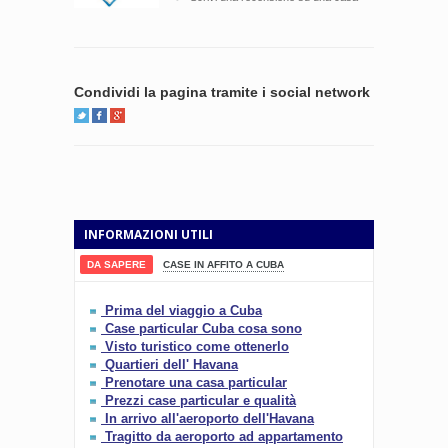
Condividi la pagina tramite i social network
INFORMAZIONI UTILI
DA SAPERE
CASE IN AFFITO A CUBA
Prima del viaggio a Cuba
Case particular Cuba cosa sono
Visto turistico come ottenerlo
Quartieri dell' Havana
Prenotare una casa particular
Prezzi case particular e qualità
In arrivo all'aeroporto dell'Havana
Tragitto da aeroporto ad appartamento