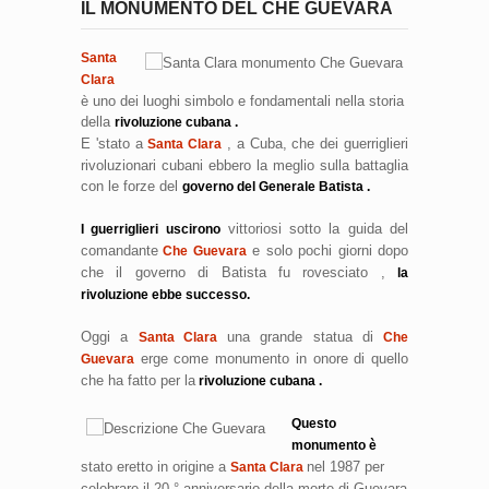
IL MONUMENTO DEL CHE GUEVARA
Santa
Clara
è uno dei luoghi simbolo e fondamentali nella storia
della
rivoluzione cubana .
E 'stato a
, a Cuba, che dei guerriglieri
Santa Clara
rivoluzionari cubani ebbero la meglio sulla battaglia
con le forze del
governo del Generale Batista .
vittoriosi sotto la guida del
I guerriglieri uscirono
comandante
e solo pochi giorni dopo
Che Guevara
che il governo di Batista fu rovesciato ,
la
rivoluzione ebbe successo.
Oggi a
una grande statua di
Santa Clara
Che
erge come monumento in onore di quello
Guevara
che ha fatto per la
rivoluzione cubana .
Questo
monumento è
stato eretto in origine a
nel 1987 per
Santa Clara
celebrare il 20 ° anniversario della morte di Guevara