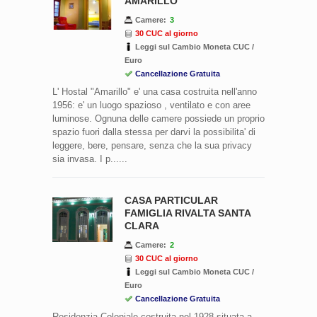
AMARILLO
Camere:
3
30 CUC al giorno
Leggi sul Cambio Moneta CUC /
Euro
Cancellazione Gratuita
L' Hostal "Amarillo" e' una casa costruita nell'anno
1956: e' un luogo spazioso , ventilato e con aree
luminose. Ognuna delle camere possiede un proprio
spazio fuori dalla stessa per darvi la possibilita' di
leggere, bere, pensare, senza che la sua privacy
sia invasa. I p......
CASA PARTICULAR
FAMIGLIA RIVALTA SANTA
CLARA
Camere:
2
30 CUC al giorno
Leggi sul Cambio Moneta CUC /
Euro
Cancellazione Gratuita
Residenzia Coloniale costruita nel 1928 situata a