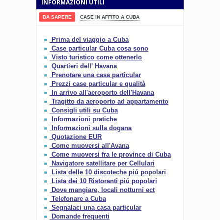
INFORMAZIONI UTILI
DA SAPERE
CASE IN AFFITO A CUBA
Prima del viaggio a Cuba
Case particular Cuba cosa sono
Visto turistico come ottenerlo
Quartieri dell' Havana
Prenotare una casa particular
Prezzi case particular e qualità
In arrivo all'aeroporto dell'Havana
Tragitto da aeroporto ad appartamento
Consigli utili su Cuba
Informazioni pratiche
Informazioni sulla dogana
Quotazione EUR
Come muoversi all'Avana
Come muoversi fra le province di Cuba
Navigatore satellitare per Cellulari
Lista delle 10 discoteche piú popolari
Lista dei 10 Ristoranti piú popolari
Dove mangiare, locali notturni ect
Telefonare a Cuba
Segnalaci una casa particular
Domande frequenti