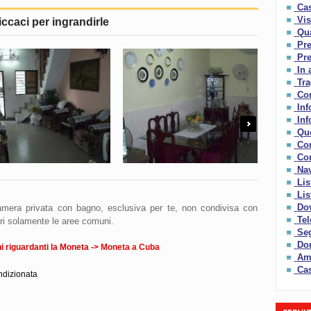
Cas
Vis
iccaci per ingrandirle
Qua
Pre
Pre
In 
Tra
Con
Inf
Inf
Next
Qu
Co
Com
Nav
Lis
Lis
Dov
camera privata con bagno, esclusiva per te, non condivisa con
Tel
ri solamente le aree comuni.
Seg
Do
 riguardanti la Moneta ->
Moneta a Cuba
Amo
Cas
ndizionata