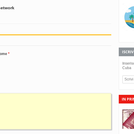
 network
ISCRI
nome
Inseris
Cuba
IN PR