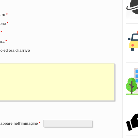
ere
one
nza
o ed ora di arrivo
e appare nell'immagine