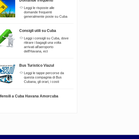
Domande frequenti
Leggi le risposte alle
domande frequenti
generalmente poste su Cuba
Consigli utili su Cuba
Leggi i consigli su Cuba, dove
ritirare i bagagli una volta
arrivati all'aeroporto
dell'Havana, ect
Bus Turistico Viazul
Leggi le tappe percorse da
questa compagnia di Bus
Cubana, gli orari, i costi
i Mensili a Cuba Havana Amorcuba