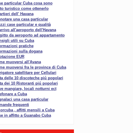
e particular Cuba cosa sono
to turistico come ottenerlo
rtieri dell' Havana
notare una casa particular
zzi case particular e qualità
arrivo all'aeroporto dell'Havana
gitto da aeroporto ad appartamento
sigli utili su Cuba
ormazioni pratiche
ormazioni sulla dogana
otazione EUR
me muoversi all'Avana
e muoversi fra le province di Cuba
igatore satellitare per Cellulari
ta delle 10 discoteche piú popolari
ta dei 10 Ristoranti piú popolari
e mangiare, locali notturni ect
efonare a Cuba
nalaci una casa particular
mande frequenti
rcuba , affitti mensili a Cuba
e in affitto a Guanabo Cuba