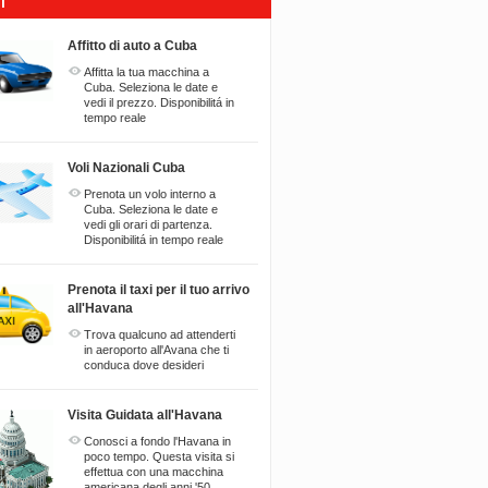
I
Affitto di auto a Cuba
Affitta la tua macchina a
Cuba. Seleziona le date e
vedi il prezzo. Disponibilitá in
tempo reale
Voli Nazionali Cuba
Prenota un volo interno a
Cuba. Seleziona le date e
vedi gli orari di partenza.
Disponibilitá in tempo reale
Prenota il taxi per il tuo arrivo
all'Havana
Trova qualcuno ad attenderti
in aeroporto all'Avana che ti
conduca dove desideri
Visita Guidata all'Havana
Conosci a fondo l'Havana in
poco tempo. Questa visita si
effettua con una macchina
americana degli anni '50