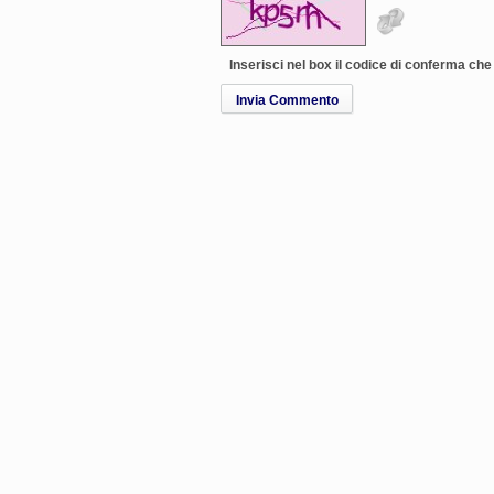
Inserisci nel box il codice di conferma ch
Invia Commento