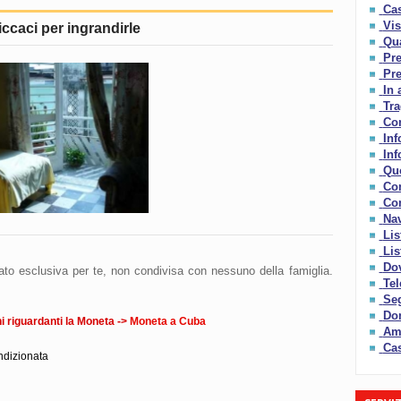
Cas
Vis
iccaci per ingrandirle
Qua
Pre
Pre
In 
Tra
Con
Inf
Inf
Qu
Co
Com
Nav
Lis
Lis
Dov
ato esclusiva per te, non condivisa con nessuno della famiglia.
Tel
Seg
Do
 riguardanti la Moneta ->
Moneta a Cuba
Amo
Cas
ndizionata