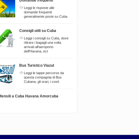
Domande frequenti
Leggi le risposte alle
domande frequenti
generalmente poste su Cuba
Consigli utili su Cuba
Leggi i consigli su Cuba, dove
ritirare i bagagli una volta
arrivati all'aeroporto
dell'Havana, ect
Bus Turistico Viazul
Leggi le tappe percorse da
questa compagnia di Bus
Cubana, gli orari, i costi
i Mensili a Cuba Havana Amorcuba