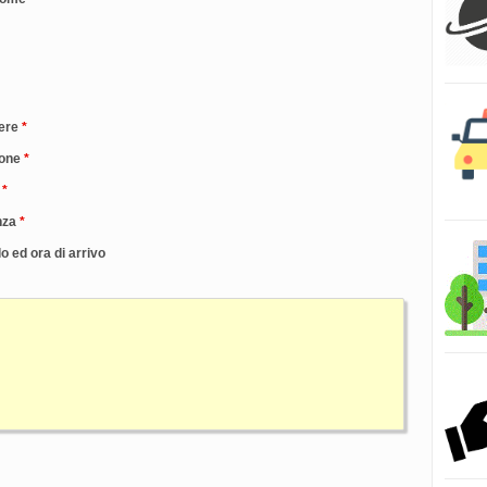
ere
one
nza
o ed ora di arrivo