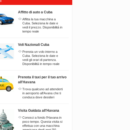
I
Affitto di auto a Cuba
Affitta la tua macchina a
Cuba. Seleziona le date e
vedi il prezzo. Disponibilitá in
tempo reale
Voli Nazionali Cuba
Prenota un volo interno a
Cuba. Seleziona le date e
vedi gli orari di partenza.
Disponibilitá in tempo reale
Prenota il taxi per il tuo arrivo
all'Havana
Trova qualcuno ad attenderti
in aeroporto all'Avana che ti
conduca dove desideri
Visita Guidata all'Havana
Conosci a fondo l'Havana in
poco tempo. Questa visita si
effettua con una macchina
americana degli anni '50