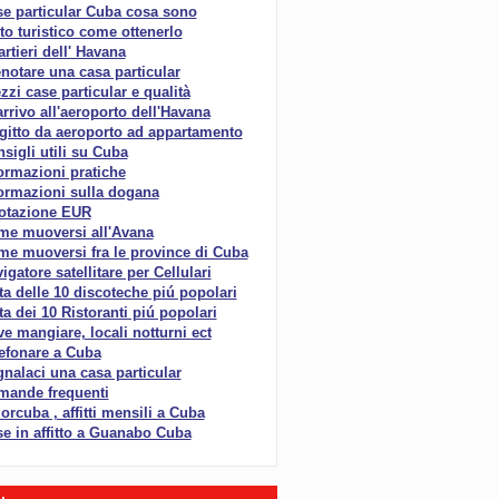
e particular Cuba cosa sono
to turistico come ottenerlo
rtieri dell' Havana
notare una casa particular
zzi case particular e qualità
arrivo all'aeroporto dell'Havana
gitto da aeroporto ad appartamento
sigli utili su Cuba
ormazioni pratiche
ormazioni sulla dogana
otazione EUR
me muoversi all'Avana
e muoversi fra le province di Cuba
igatore satellitare per Cellulari
ta delle 10 discoteche piú popolari
ta dei 10 Ristoranti piú popolari
e mangiare, locali notturni ect
efonare a Cuba
nalaci una casa particular
mande frequenti
rcuba , affitti mensili a Cuba
e in affitto a Guanabo Cuba