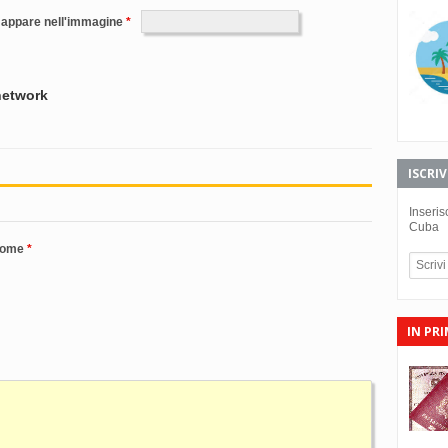
e appare nell'immagine
 network
ISCRI
Inseris
Cuba
nome
IN PR