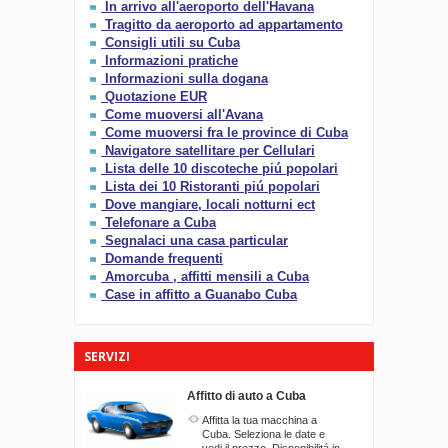
In arrivo all'aeroporto dell'Havana
Tragitto da aeroporto ad appartamento
Consigli utili su Cuba
Informazioni pratiche
Informazioni sulla dogana
Quotazione EUR
Come muoversi all'Avana
Come muoversi fra le province di Cuba
Navigatore satellitare per Cellulari
Lista delle 10 discoteche piú popolari
Lista dei 10 Ristoranti piú popolari
Dove mangiare, locali notturni ect
Telefonare a Cuba
Segnalaci una casa particular
Domande frequenti
Amorcuba , affitti mensili a Cuba
Case in affitto a Guanabo Cuba
SERVIZI
Affitto di auto a Cuba
Affitta la tua macchina a
Cuba. Seleziona le date e