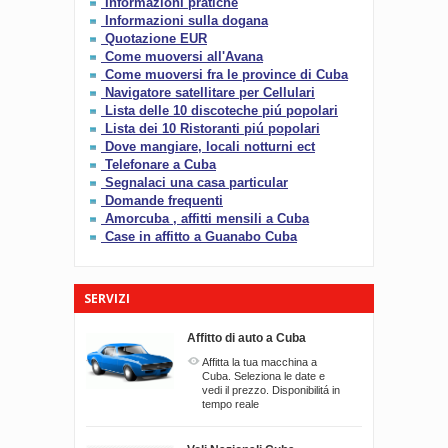
Informazioni pratiche
Informazioni sulla dogana
Quotazione EUR
Come muoversi all'Avana
Come muoversi fra le province di Cuba
Navigatore satellitare per Cellulari
Lista delle 10 discoteche piú popolari
Lista dei 10 Ristoranti piú popolari
Dove mangiare, locali notturni ect
Telefonare a Cuba
Segnalaci una casa particular
Domande frequenti
Amorcuba , affitti mensili a Cuba
Case in affitto a Guanabo Cuba
SERVIZI
Affitto di auto a Cuba
Affitta la tua macchina a
Cuba. Seleziona le date e
vedi il prezzo. Disponibilitá in
tempo reale