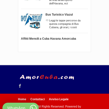
dell'Havana, ect
Bus Turistico Viazul
Leggi le tappe percorse da
questa compagnia di Bus
Cubana, gli orari, i costi
Affitti Mensili a Cuba Havana Amorcuba
Home
Contattaci
Avviso Legale
© 2005 - 2026 All Rights Reserved. Powered by
WhatsApp