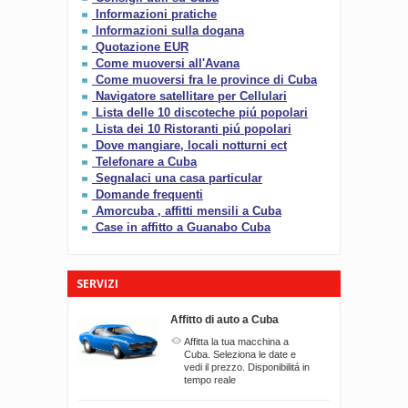
Informazioni pratiche
Informazioni sulla dogana
Quotazione EUR
Come muoversi all'Avana
Come muoversi fra le province di Cuba
Navigatore satellitare per Cellulari
Lista delle 10 discoteche piú popolari
Lista dei 10 Ristoranti piú popolari
Dove mangiare, locali notturni ect
Telefonare a Cuba
Segnalaci una casa particular
Domande frequenti
Amorcuba , affitti mensili a Cuba
Case in affitto a Guanabo Cuba
SERVIZI
Affitto di auto a Cuba
Affitta la tua macchina a
Cuba. Seleziona le date e
vedi il prezzo. Disponibilitá in
tempo reale