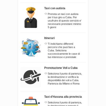
Taxi con autista
Prenota un taxi con autista
per il tuo giro a Cuba. Per
usufruire di questo servizio e'
necessario prenotare minimo
5 giorni
Itinerari
Ti indichiamo differenti
percorsi che puoi fare a
Cuba. Seleziona
successivamente le case di
tuo interesse e prenotale
Prenotazione Voli a Cuba
Seleziona il punto di partenza,
la destinazione e verifica la
disponibilitá dei voli a Cuba.
Partenza da Milano e Roma
Taxi d'Havana alla provincia
Seleziona il punto di partenza,
la destinazione e prenota il