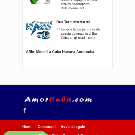
arrivati all'aeroporto
dell'Havana, ect
Bus Turistico Viazul
Leggi le tappe percorse da
questa compagnia di Bus
Cubana, gli orari, i costi
Affitti Mensili a Cuba Havana Amorcuba
Home
Contattaci
Avviso Legale