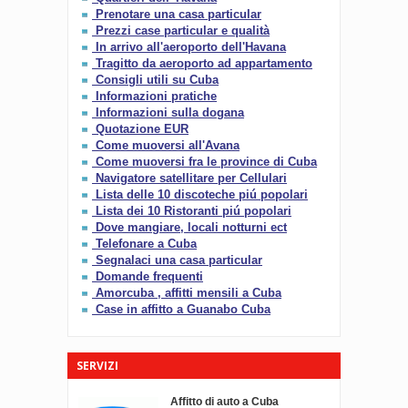
Prenotare una casa particular
Prezzi case particular e qualità
In arrivo all'aeroporto dell'Havana
Tragitto da aeroporto ad appartamento
Consigli utili su Cuba
Informazioni pratiche
Informazioni sulla dogana
Quotazione EUR
Come muoversi all'Avana
Come muoversi fra le province di Cuba
Navigatore satellitare per Cellulari
Lista delle 10 discoteche piú popolari
Lista dei 10 Ristoranti piú popolari
Dove mangiare, locali notturni ect
Telefonare a Cuba
Segnalaci una casa particular
Domande frequenti
Amorcuba , affitti mensili a Cuba
Case in affitto a Guanabo Cuba
SERVIZI
Affitto di auto a Cuba