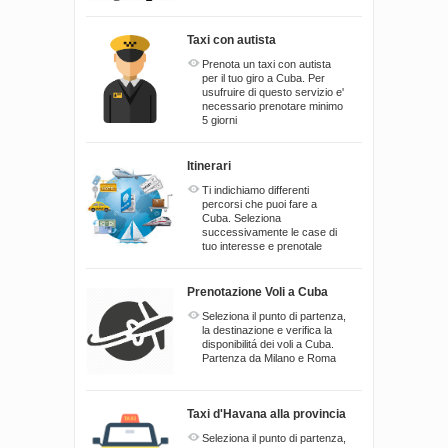
Taxi con autista
Prenota un taxi con autista
per il tuo giro a Cuba. Per
usufruire di questo servizio e'
necessario prenotare minimo
5 giorni
Itinerari
Ti indichiamo differenti
percorsi che puoi fare a
Cuba. Seleziona
successivamente le case di
tuo interesse e prenotale
Prenotazione Voli a Cuba
Seleziona il punto di partenza,
la destinazione e verifica la
disponibilitá dei voli a Cuba.
Partenza da Milano e Roma
Taxi d'Havana alla provincia
Seleziona il punto di partenza,