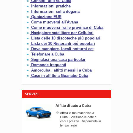
Consigli utili su Cuba
Informazioni pratiche
Informazioni sulla dogana
Quotazione EUR
Come muoversi all'Avana
Come muoversi fra le province di Cuba
Navigatore satellitare per Cellulari
Lista delle 10 discoteche piú popolari
Lista dei 10 Ristoranti piú popolari
Dove mangiare, locali notturni ect
Telefonare a Cuba
Segnalaci una casa particular
Domande frequenti
Amorcuba , affitti mensili a Cuba
Case in affitto a Guanabo Cuba
SERVIZI
Affitto di auto a Cuba
Affitta la tua macchina a
Cuba. Seleziona le date e
vedi il prezzo. Disponibilitá in
tempo reale