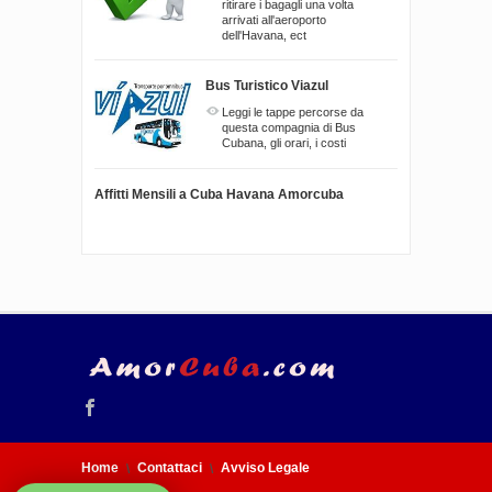
ritirare i bagagli una volta
arrivati all'aeroporto
dell'Havana, ect
Bus Turistico Viazul
Leggi le tappe percorse da
questa compagnia di Bus
Cubana, gli orari, i costi
Affitti Mensili a Cuba Havana Amorcuba
Home
Contattaci
Avviso Legale