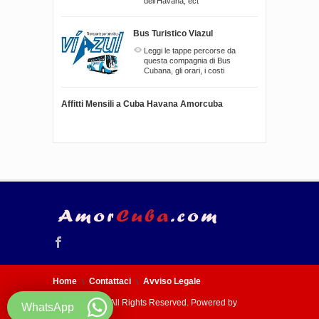
dell'Havana, ect
Bus Turistico Viazul
Leggi le tappe percorse da
questa compagnia di Bus
Cubana, gli orari, i costi
Affitti Mensili a Cuba Havana Amorcuba
Home
Contattaci
Avviso Legale
© 2005 - 2026 All Rights Reserved. Powered by
WhatsApp
Amorcuba.com