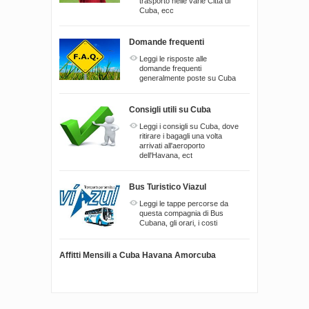
trasporto nelle varie Città di
Cuba, ecc
Domande frequenti
Leggi le risposte alle
domande frequenti
generalmente poste su Cuba
Consigli utili su Cuba
Leggi i consigli su Cuba, dove
ritirare i bagagli una volta
arrivati all'aeroporto
dell'Havana, ect
Bus Turistico Viazul
Leggi le tappe percorse da
questa compagnia di Bus
Cubana, gli orari, i costi
Affitti Mensili a Cuba Havana Amorcuba