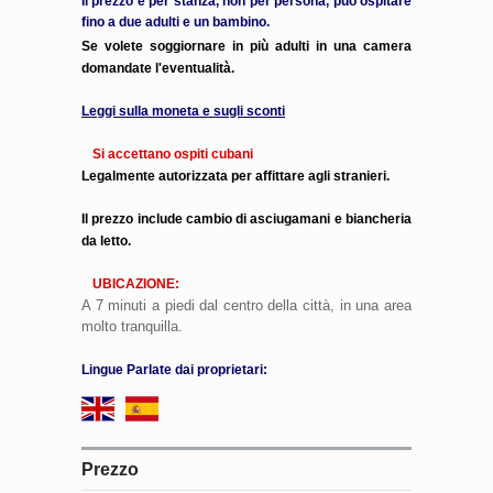
Il prezzo è per stanza, non per persona, può ospitare
fino a due adulti e un bambino.
Se volete soggiornare in più adulti in una camera
domandate l'eventualità.
Leggi sulla moneta e sugli sconti
Si accettano ospiti cubani
Legalmente autorizzata per affittare agli stranieri.
Il prezzo include cambio di asciugamani e biancheria
da letto.
UBICAZIONE:
A 7 minuti a piedi dal centro della città, in una area
molto tranquilla.
Lingue Parlate dai proprietari:
Prezzo