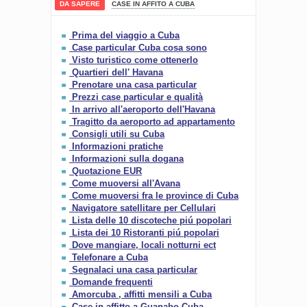
DA SAPERE
CASE IN AFFITO A CUBA
Prima del viaggio a Cuba
Case particular Cuba cosa sono
Visto turistico come ottenerlo
Quartieri dell' Havana
Prenotare una casa particular
Prezzi case particular e qualità
In arrivo all'aeroporto dell'Havana
Tragitto da aeroporto ad appartamento
Consigli utili su Cuba
Informazioni pratiche
Informazioni sulla dogana
Quotazione EUR
Come muoversi all'Avana
Come muoversi fra le province di Cuba
Navigatore satellitare per Cellulari
Lista delle 10 discoteche piú popolari
Lista dei 10 Ristoranti piú popolari
Dove mangiare, locali notturni ect
Telefonare a Cuba
Segnalaci una casa particular
Domande frequenti
Amorcuba , affitti mensili a Cuba
Case in affitto a Guanabo Cuba