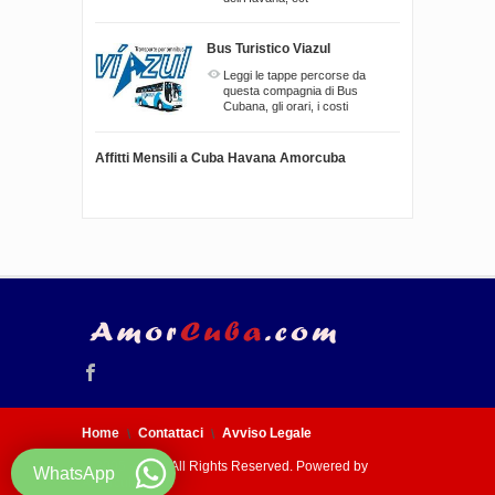
Bus Turistico Viazul
Leggi le tappe percorse da
questa compagnia di Bus
Cubana, gli orari, i costi
Affitti Mensili a Cuba Havana Amorcuba
Home
Contattaci
Avviso Legale
© 2005 - 2026 All Rights Reserved. Powered by
WhatsApp
Amorcuba.com