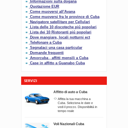
Informazioni sulla dogana
Quotazione EUR
Come muoversi all'Avana
Come muoversi fra le province di Cuba
Navigatore satellitare per Cellulari
Lista delle 10 discoteche piú popolari
Lista dei 10 Ristoranti piú popolari
Dove mangiare, locali notturni ect
Telefonare a Cuba
Segnalaci una casa particular
Domande frequenti
Amorcuba , affitti mensili a Cuba
Case in affitto a Guanabo Cuba
SERVIZI
Affitto di auto a Cuba
Affitta la tua macchina a
Cuba. Seleziona le date e
vedi il prezzo. Disponibilitá in
tempo reale
Voli Nazionali Cuba