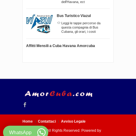
dell'Havana, ect
Bus Turistico Viazul
Leggi le tappe percorse da
questa compagnia di Bus
Cubana, gli orari, i costi
Affitti Mensili a Cuba Havana Amorcuba
Home
Contattaci
Avviso Legale
© 2005 - 2026 All Rights Reserved. Powered by
WhatsApp
Amorcuba.com