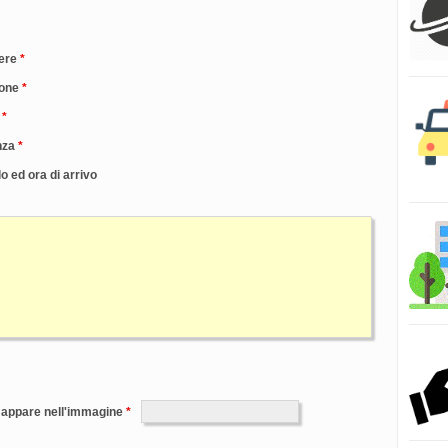
ere
one
nza
o ed ora di arrivo
e appare nell'immagine