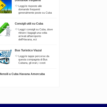
Domande frequenti
Leggi le risposte alle
domande frequenti
generalmente poste su Cuba
Consigli utili su Cuba
Leggi i consigli su Cuba, dove
ritirare i bagagli una volta
arrivati all'aeroporto
dell'Havana, ect
Bus Turistico Viazul
Leggi le tappe percorse da
questa compagnia di Bus
Cubana, gli orari, i costi
i Mensili a Cuba Havana Amorcuba