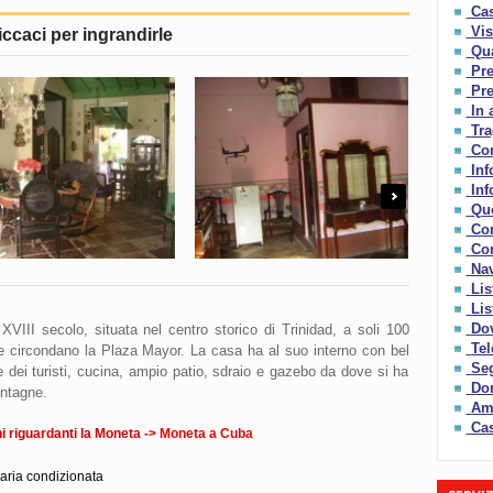
Cas
Vis
iccaci per ingrandirle
Qua
Pre
Pre
In 
Tra
Con
Inf
Inf
Next
Qu
Co
Com
Nav
Lis
Lis
Dov
l XVIII secolo, situata nel centro storico di Trinidad, a soli 100
Tel
 che circondano la Plaza Mayor. La casa ha al suo interno con bel
Seg
dei turisti, cucina, ampio patio, sdraio e gazebo da dove si ha
Do
ontagne.
Amo
Cas
 riguardanti la Moneta ->
Moneta a Cuba
aria condizionata