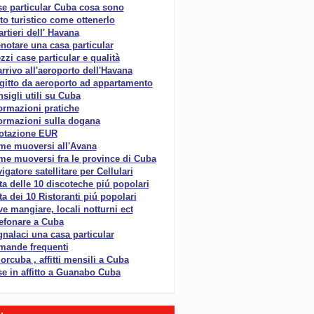
e particular Cuba cosa sono
to turistico come ottenerlo
rtieri dell' Havana
notare una casa particular
zzi case particular e qualità
arrivo all'aeroporto dell'Havana
gitto da aeroporto ad appartamento
sigli utili su Cuba
ormazioni pratiche
ormazioni sulla dogana
otazione EUR
me muoversi all'Avana
e muoversi fra le province di Cuba
igatore satellitare per Cellulari
ta delle 10 discoteche piú popolari
ta dei 10 Ristoranti piú popolari
e mangiare, locali notturni ect
efonare a Cuba
nalaci una casa particular
mande frequenti
rcuba , affitti mensili a Cuba
e in affitto a Guanabo Cuba