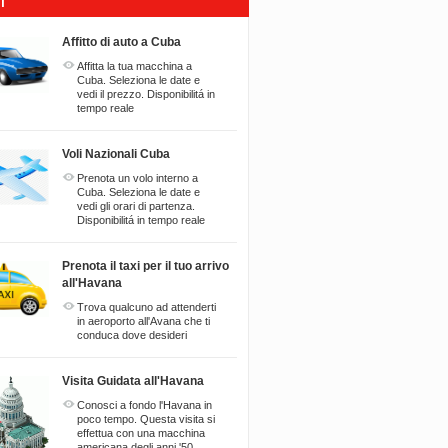
I
Affitto di auto a Cuba
Affitta la tua macchina a
Cuba. Seleziona le date e
vedi il prezzo. Disponibilitá in
tempo reale
Voli Nazionali Cuba
Prenota un volo interno a
Cuba. Seleziona le date e
vedi gli orari di partenza.
Disponibilitá in tempo reale
Prenota il taxi per il tuo arrivo
all'Havana
Trova qualcuno ad attenderti
in aeroporto all'Avana che ti
conduca dove desideri
Visita Guidata all'Havana
Conosci a fondo l'Havana in
poco tempo. Questa visita si
effettua con una macchina
americana degli anni '50