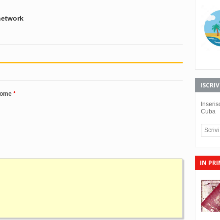
 network
ISCRI
nome
Inseris
Cuba
IN PR