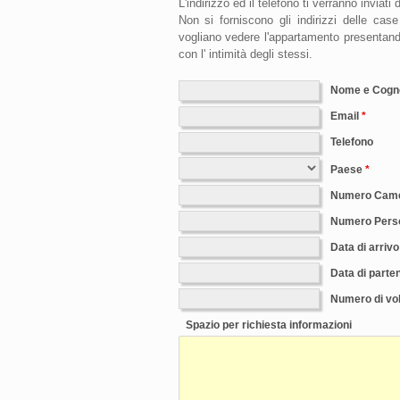
L'indirizzo ed il telefono ti verranno inviat
Non si forniscono gli indirizzi delle ca
vogliano vedere l'appartamento presentando
con l' intimità degli stessi.
Nome e Cog
Email
Telefono
Paese
Numero Cam
Numero Pers
Data di arrivo
Data di parte
Numero di vol
Spazio per richiesta informazioni