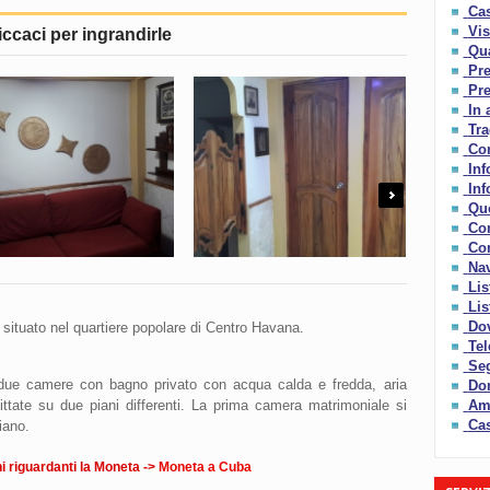
Cas
Vis
iccaci per ingrandirle
Qua
Pre
Pre
In 
Tra
Con
Inf
Inf
Next
Qu
Co
Com
Nav
Lis
Lis
Dov
 situato nel quartiere popolare di Centro Havana.
Tel
Seg
 due camere con bagno privato con acqua calda e fredda, aria
Do
Amo
ttate su due piani differenti. La prima camera matrimoniale si
Cas
iano.
 riguardanti la Moneta ->
Moneta a Cuba