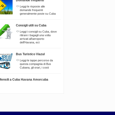
Domande frequenti
Leggi le risposte alle
domande frequenti
generalmente poste su Cuba
Consigli utili su Cuba
Leggi i consigli su Cuba, dove
ritirare i bagagli una volta
arrivati all'aeroporto
dell'Havana, ect
Bus Turistico Viazul
Leggi le tappe percorse da
questa compagnia di Bus
Cubana, gli orari, i costi
i Mensili a Cuba Havana Amorcuba