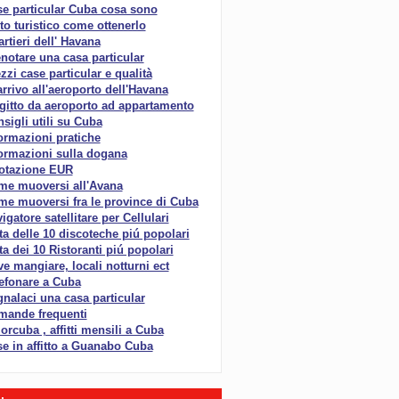
e particular Cuba cosa sono
to turistico come ottenerlo
rtieri dell' Havana
notare una casa particular
zzi case particular e qualità
arrivo all'aeroporto dell'Havana
gitto da aeroporto ad appartamento
sigli utili su Cuba
ormazioni pratiche
ormazioni sulla dogana
otazione EUR
me muoversi all'Avana
e muoversi fra le province di Cuba
igatore satellitare per Cellulari
ta delle 10 discoteche piú popolari
ta dei 10 Ristoranti piú popolari
e mangiare, locali notturni ect
efonare a Cuba
nalaci una casa particular
mande frequenti
rcuba , affitti mensili a Cuba
e in affitto a Guanabo Cuba