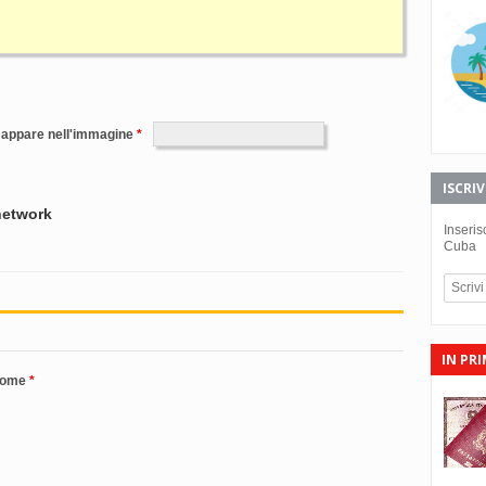
e appare nell'immagine
ISCRI
 network
Inseris
Cuba
IN PR
nome