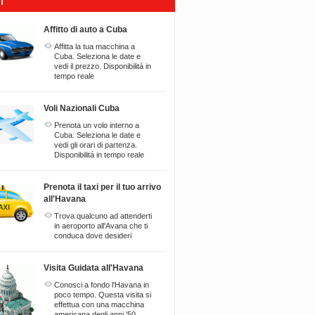
I
Affitto di auto a Cuba
Affitta la tua macchina a
Cuba. Seleziona le date e
vedi il prezzo. Disponibilitá in
tempo reale
Voli Nazionali Cuba
Prenota un volo interno a
Cuba. Seleziona le date e
vedi gli orari di partenza.
Disponibilitá in tempo reale
Prenota il taxi per il tuo arrivo
all'Havana
Trova qualcuno ad attenderti
in aeroporto all'Avana che ti
conduca dove desideri
Visita Guidata all'Havana
Conosci a fondo l'Havana in
poco tempo. Questa visita si
effettua con una macchina
americana degli anni '50